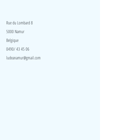
24,99€
LudeA
Rue du Lombard 8
5000 Namur
Belgique
0490/ 43 45 06
ludeanamur@gmail.com
Visite
Accueil
A propos
Contact
Politique de confidentialité
Réseaux
Facebook