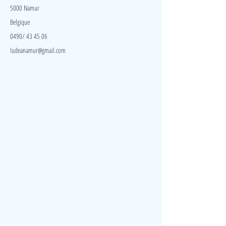
5000 Namur
Belgique
0490/ 43 45 06
ludeanamur@gmail.com
Visite
Accueil
A propos
Contact
Politique de confidentialité
Réseaux
Facebook