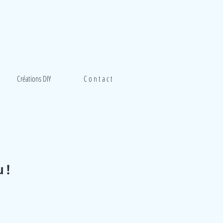
Créations DIY
C o n t a c t
u !