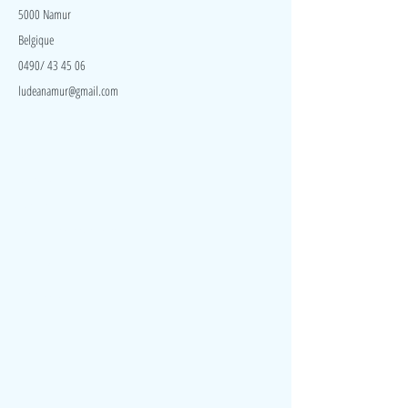
5000 Namur
Belgique
0490/ 43 45 06
ludeanamur@gmail.com
Visite
Accueil
A propos
Contact
Politique de confidentialité
Réseaux
Facebook