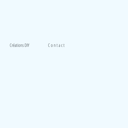
Créations DIY
C o n t a c t