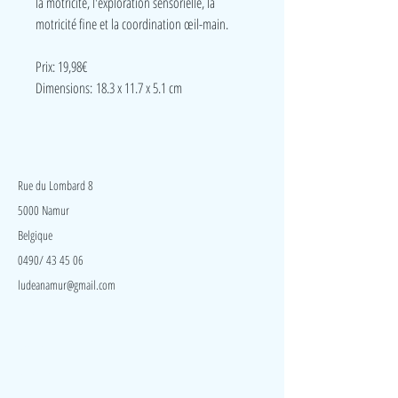
la motricité, l'exploration sensorielle, la
motricité fine et la coordination œil-main.
Prix: 19,98€
Dimensions: 18.3 x 11.7 x 5.1 cm
LudeA
Rue du Lombard 8
5000 Namur
Belgique
0490/ 43 45 06
ludeanamur@gmail.com
Visite
Accueil
A propos
Contact