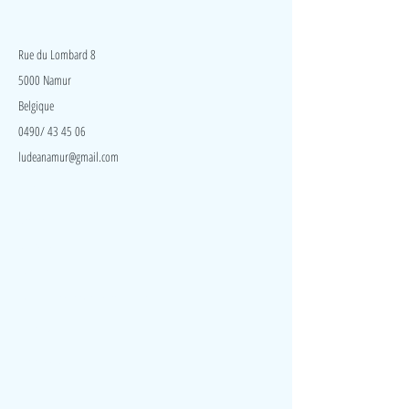
LudeA
Rue du Lombard 8
5000 Namur
Belgique
0490/ 43 45 06
ludeanamur@gmail.com
Visite
Accueil
A propos
Contact
Politique de confidentialité
Réseaux
Facebook