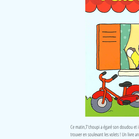
Ce matin,T'choupi a égaré son doudou et il l
trouver en soulevant les volets ! Un livre 