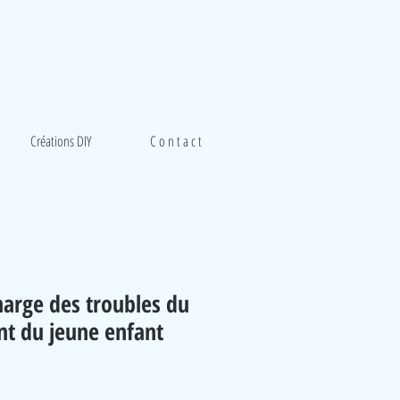
Créations DIY
C o n t a c t
harge des troubles du
t du jeune enfant