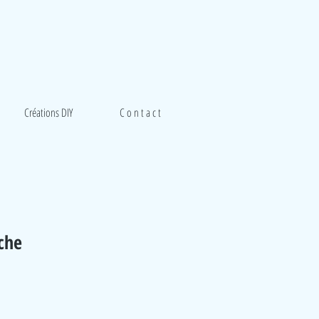
Créations DIY
C o n t a c t
che