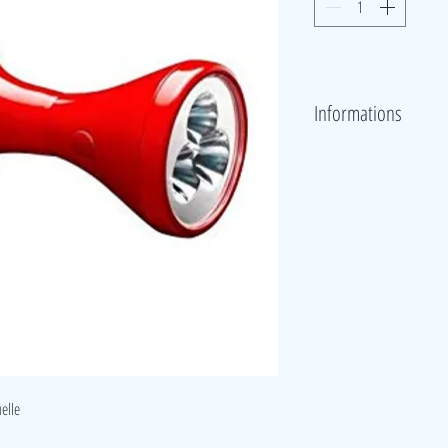
Informations
Une lampe de poche dynamo av
condensateur stocke l'énergi
tours sont suffisants pour 1,
uelle