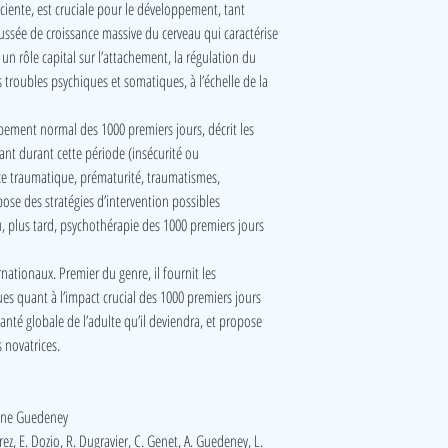
iente, est cruciale pour le développement, tant
ssée de croissance massive du cerveau qui caractérise
un rôle capital sur l’attachement, la régulation du
s troubles psychiques et somatiques, à l’échelle de la
pement normal des 1000 premiers jours, décrit les
enant durant cette période (insécurité ou
ce traumatique, prématurité, traumatismes,
ose des stratégies d’intervention possibles
, plus tard, psychothérapie des 1000 premiers jours
rnationaux. Premier du genre, il fournit les
s quant à l’impact crucial des 1000 premiers jours
anté globale de l’adulte qu’il deviendra, et propose
 novatrices.
oine Guedeney
rez, E. Dozio, R. Dugravier, C. Genet, A. Guedeney, L.