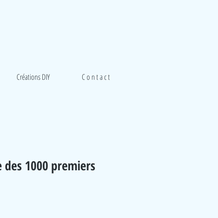
Créations DIY
C o n t a c t
re des 1000 premiers