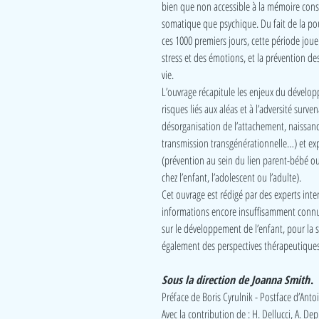
bien que non accessible à la mémoire consc
somatique que psychique. Du fait de la pou
ces 1000 premiers jours, cette période joue 
stress et des émotions, et la prévention de
vie.
L’ouvrage récapitule les enjeux du dévelop
risques liés aux aléas et à l’adversité surv
désorganisation de l’attachement, naissan
transmission transgénérationnelle…) et exp
(prévention au sein du lien parent-bébé ou
chez l’enfant, l’adolescent ou l’adulte).
Cet ouvrage est rédigé par des experts inte
informations encore insuffisamment connue
sur le développement de l’enfant, pour la s
également des perspectives thérapeutiques
Sous la direction de Joanna Smith
.
Préface de Boris Cyrulnik - Postface d’Ant
Avec la contribution de : H. Dellucci, A. Dep