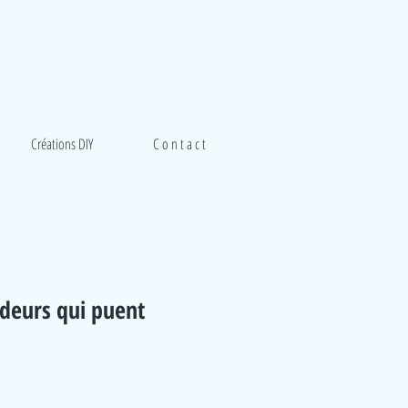
Créations DIY
C o n t a c t
odeurs qui puent