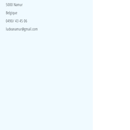
5000 Namur
Belgique
0490/ 43 45 06
ludeanamur@gmail.com
Visite
Accueil
A propos
Contact
Politique de confidentialité
Réseaux
Facebook