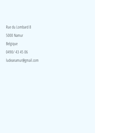
LudeA
Rue du Lombard 8
5000 Namur
Belgique
0490/ 43 45 06
ludeanamur@gmail.com
Visite
Accueil
A propos
Contact
Politique de confidentialité
Réseaux
Facebook