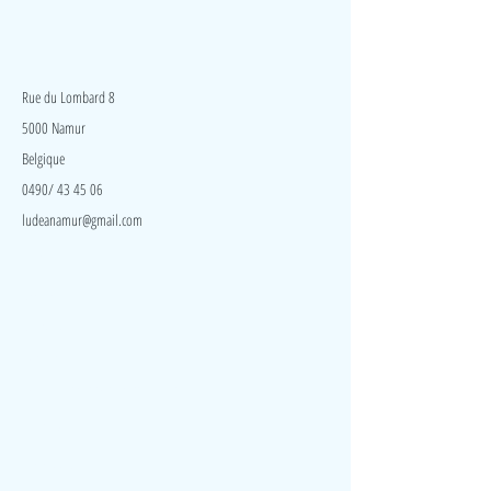
LudeA
Rue du Lombard 8
5000 Namur
Belgique
0490/ 43 45 06
ludeanamur@gmail.com
Visite
Accueil
A propos
Contact
Politique de confidentialité
Réseaux
Facebook