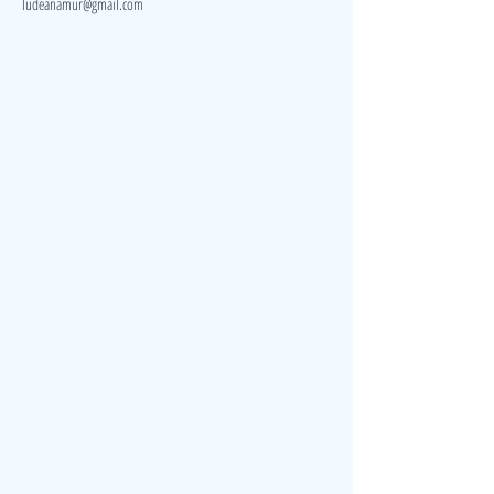
ludeanamur@gmail.com
Visite
Accueil
A propos
Contact
Politique de confidentialité
Réseaux
Facebook