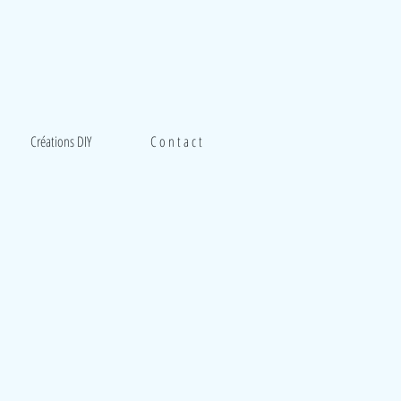
Créations DIY
C o n t a c t