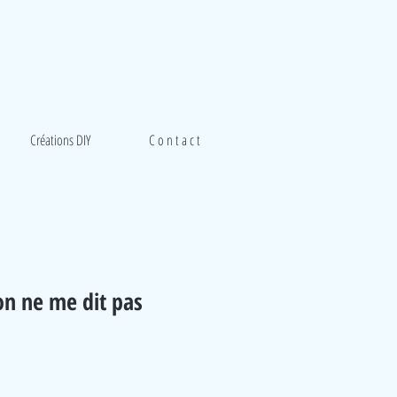
Créations DIY
C o n t a c t
on ne me dit pas