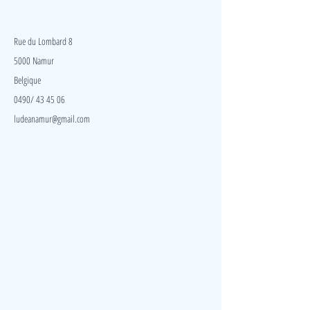
LudeA
Rue du Lombard 8
5000 Namur
Belgique
0490/ 43 45 06
ludeanamur@gmail.com
Visite
Accueil
A propos
Contact
Politique de confidentialité
Réseaux
Facebook