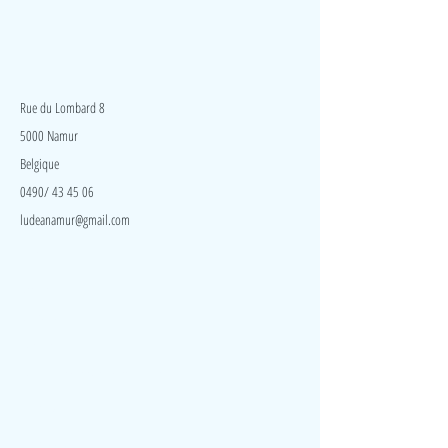
LudeA
Rue du Lombard 8
5000 Namur
Belgique
0490/ 43 45 06
ludeanamur@gmail.com
Visite
Accueil
A propos
Contact
Politique de confidentialité
Réseaux
Facebook