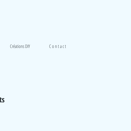
Créations DIY
C o n t a c t
ts