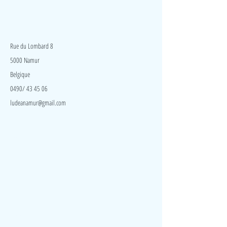
LudeA
Rue du Lombard 8
5000 Namur
Belgique
0490/ 43 45 06
ludeanamur@gmail.com
Visite
Accueil
A propos
Contact
Politique de confidentialité
Réseaux
Facebook