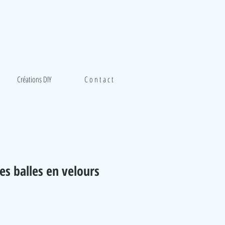
Créations DIY
C o n t a c t
tes balles en velours