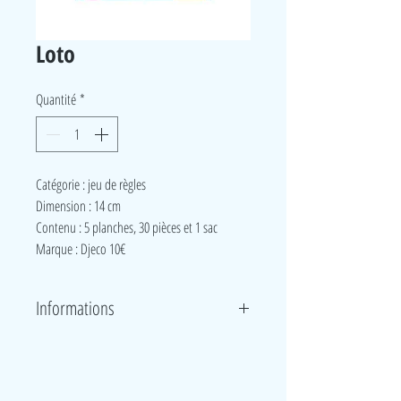
Loto
Quantité
*
Catégorie : jeu de règles
Dimension : 14 cm
Contenu : 5 planches, 30 pièces et 1 sac
Marque : Djeco 10€
Informations
Un loto autour des éléments de la maison pour
apprendre à votre enfant le nom des éléments qui
l'entourent au quotidien. Développe le vocabulaire et
LudeA