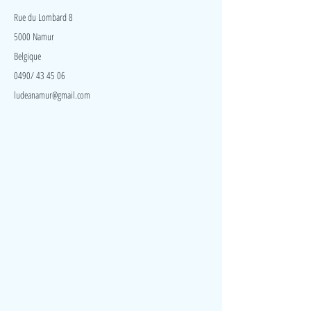
le sens de l'observation.
Rue du Lombard 8
5000 Namur
Belgique
0490/ 43 45 06
ludeanamur@gmail.com
Visite
Accueil
A propos
Contact
Politique de confidentialité
Réseaux
Facebook