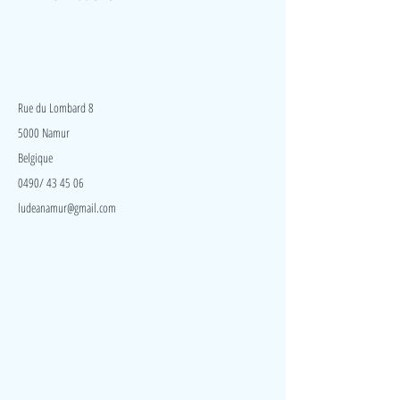
Sebastian Loth
Broché
5,20€
LudeA
Rue du Lombard 8
5000 Namur
Belgique
0490/ 43 45 06
ludeanamur@gmail.com
Visite
Accueil
A propos
Contact
Politique de confidentialité
Réseaux