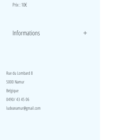
Prix : 10€
Informations
Maison en tissu à suspendre ou à poser pour que
l’enfant puisse explorer toutes les manipulations que
propose ce jeu. Faire sortir l’oiseau de sa cachette,
LudeA
toucher et faire klaxonner la fleur et le soleil. Un
petit miroir permet de découvrir son reflet. A
Rue du Lombard 8
explorer avec les mains ou les pieds (dans un parc).
5000 Namur
Belgique
0490/ 43 45 06
ludeanamur@gmail.com
Visite
Accueil
A propos