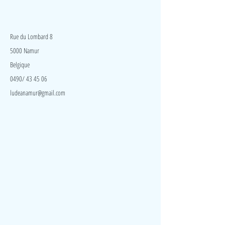
différents outils de médecine pour ausculter vos
patients.
LudeA
Rue du Lombard 8
5000 Namur
Belgique
0490/ 43 45 06
ludeanamur@gmail.com
Visite
Accueil
A propos
Contact
Politique de confidentialité
Réseaux
Facebook