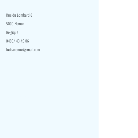
l'oreille musicale de l’enfant en jouant.
LudeA
Rue du Lombard 8
5000 Namur
Belgique
0490/ 43 45 06
ludeanamur@gmail.com
Visite
Accueil
A propos
Contact
Politique de confidentialité
Réseaux
Facebook