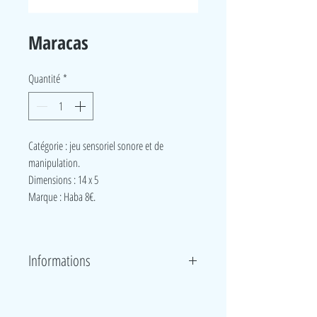
Maracas
Quantité
*
Catégorie : jeu sensoriel sonore et de
manipulation.
Dimensions :
14 x 5
Marque
: Haba 8€.
Informations
Cet instrument en bois favorise le sens du rythme et
la coordination œil main. Maracas qui développent