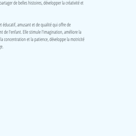
rtager de belles histoires, développer la créativité et
 éducatif, amusant et de qualité qui offre de
e l'enfant. Elle stimule l'imagination, améliore la
 la concentration et la patience, développe la motricité
ge.
Visite
Accueil
A propos
Contact
Politique de confidentialité