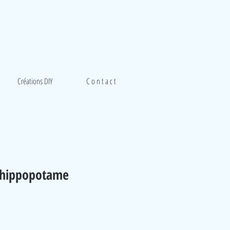
Créations DIY
C o n t a c t
 hippopotame