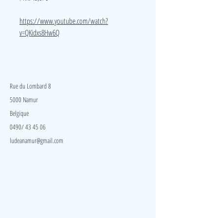
https://www.youtube.com/watch?
v=QKidxs8Hw6Q
LudeA
Rue du Lombard 8
5000 Namur
Belgique
0490/ 43 45 06
ludeanamur@gmail.com
Visite
Accueil
A propos
Contact
Politique de confidentialité