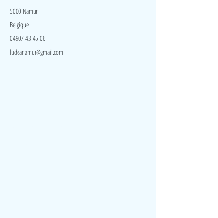
5000 Namur
Belgique
0490/ 43 45 06
ludeanamur@gmail.com
Visite
Accueil
A propos
Contact
Politique de confidentialité
Réseaux
Facebook