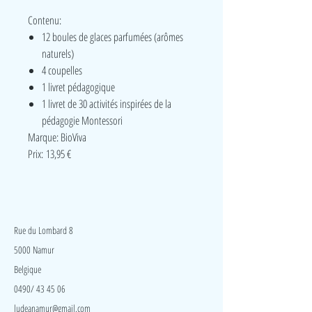
Contenu:
12 boules de glaces parfumées (arômes
naturels)
4 coupelles
1 livret pédagogique
1 livret de 30 activités inspirées de la
pédagogie Montessori
Marque: BioViva
Prix: 13,95 €
LudeA
Rue du Lombard 8
5000 Namur
Belgique
0490/ 43 45 06
ludeanamur@gmail.com