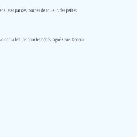
rehaussés par des touches de couleur, des petites
voir de la lecture, pour les bébés, signé Xavier Deneux.
Visite
Accueil
A propos
Contact
Politique de confidentialité