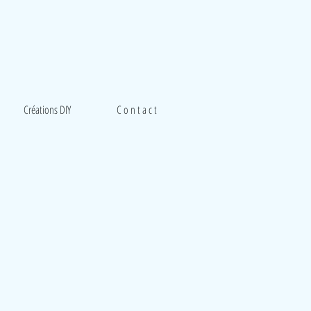
Créations DIY
C o n t a c t