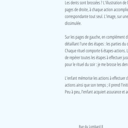
Les dents sont brossées ? L'illustration de 
pages de droite, à chaque action accomplie, 
correspondante tout seul. L'image, sur une
dissimulée.
Sur les pages de gauche, en complément du 
détaillant l'une des étapes : les parties du c
Chaque rituel comporte 6 étapes-actions. Le
de repérer toutes les étapes à effectuer j
pour le rituel du soir : je me brosse les den
L'enfant mémorise les actions à effectuer ch
actions ainsi que son temps ; il prend l'init
Peu à peu, l'enfant acquiert assurance et 
LudeA
Rue du Lombard 8