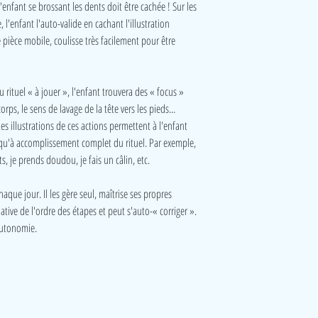
l'enfant se brossant les dents doit être cachée ! Sur les
l'enfant l'auto-valide en cachant l'illustration
 pièce mobile, coulisse très facilement pour être
rituel « à jouer », l'enfant trouvera des « focus »
orps, le sens de lavage de la tête vers les pieds...
s illustrations de ces actions permettent à l'enfant
usqu'à accomplissement complet du rituel. Par exemple,
ts, je prends doudou, je fais un câlin, etc.
aque jour. Il les gère seul, maîtrise ses propres
iative de l'ordre des étapes et peut s'auto-« corriger ».
autonomie.
Visite
Accueil