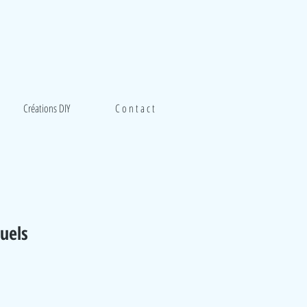
Créations DIY
C o n t a c t
tuels