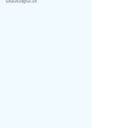
ludeanamur@gmail.com
Visite
Accueil
A propos
Contact
Politique de confidentialité
Réseaux
Facebook