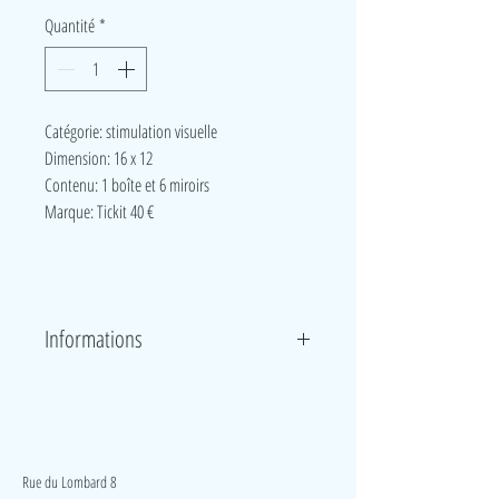
Quantité
*
Catégorie: stimulation visuelle
Dimension: 16 x 12
Contenu: 1 boîte et 6 miroirs
Marque: Tickit 40 €
Informations
Dans ce set, vous trouverez 3 feuilles d'acryliques
transparentes (rouge, bleu, jaune) + 3 miroirs avec
poignées. Faciles à manipuler et robustes, les enfants
LudeA
découvriront le monde sous différentes formes et
couleurs. Ce jeu est idéal pour la manipulation, la
Rue du Lombard 8