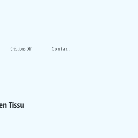
Créations DIY
C o n t a c t
en Tissu