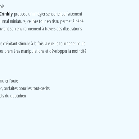
ois
Crinkly
propose un imagier sensoriel parfaitement
rnal miniature, ce livre tout en tissu permet à bébé
vrant son environnement à travers des illustrations
re crépitant stimule à la fois la vue, le toucher et l’ouïe.
r les premières manipulations et développer la motricité
muler l’ouïe
c, parfaites pour les tout-petits
ets du quotidien