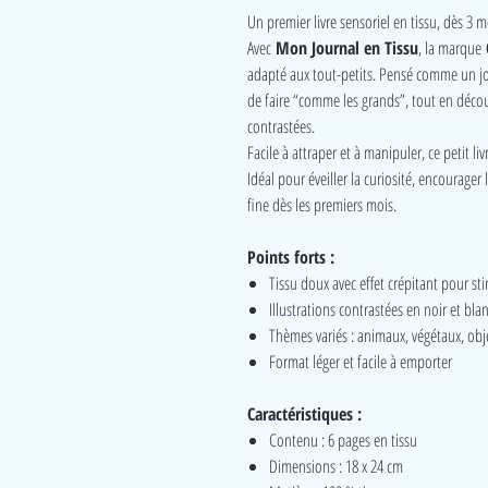
Un premier livre sensoriel en tissu, dès 3 m
Avec
Mon Journal en Tissu
, la marque
adapté aux tout-petits. Pensé comme un jou
de faire “comme les grands”, tout en décou
contrastées.
Facile à attraper et à manipuler, ce petit liv
Idéal pour éveiller la curiosité, encourage
fine dès les premiers mois.
Points forts :
Tissu doux avec effet crépitant pour sti
Illustrations contrastées en noir et blan
Thèmes variés : animaux, végétaux, obj
Format léger et facile à emporter
Caractéristiques :
Contenu : 6 pages en tissu
Dimensions : 18 x 24 cm