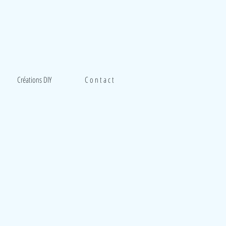
Créations DIY
C o n t a c t