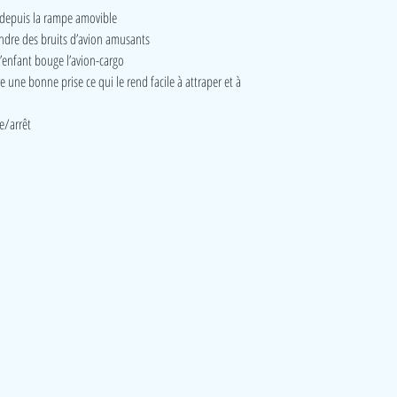
n depuis la rampe amovible
endre des bruits d’avion amusants
l’enfant bouge l’avion-cargo
 une bonne prise ce qui le rend facile à attraper et à
e/arrêt
Visite
Accueil
A propos
Contact