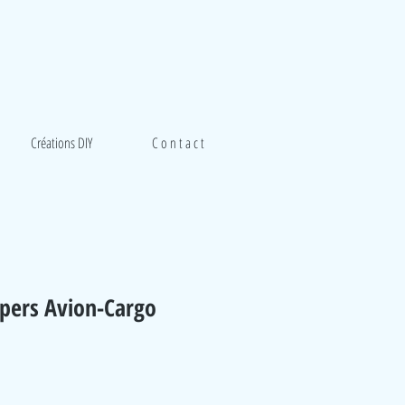
Créations DIY
C o n t a c t
ppers Avion-Cargo