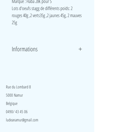
Marque : Haba 28€ pour 5
Lots d'oeufs stagg de différents poids: 2
rouges 40g ,2 verts35g ,2 jaunes 45g, 2 mauves
25g
Informations
Les petits oeufs ont chacun un bruit différent : billes,
cliquetis, claquements, gazouillis et clochettes. La
manipulation et le résultat sonore varient d’un œuf à
LudeA
l’autre.
Rue du Lombard 8
5000 Namur
Belgique
0490/ 43 45 06
ludeanamur@gmail.com
Visite