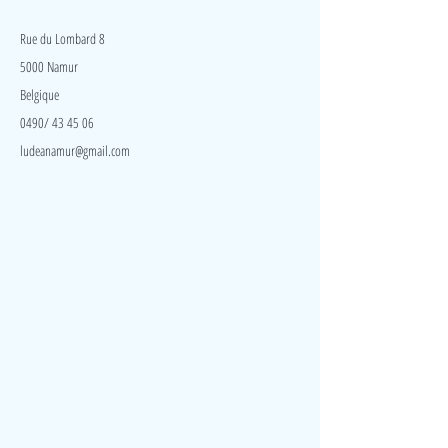
LudeA
Rue du Lombard 8
5000 Namur
Belgique
0490/ 43 45 06
ludeanamur@gmail.com
Visite
Accueil
A propos
Contact
Politique de confidentialité
Réseaux
Facebook