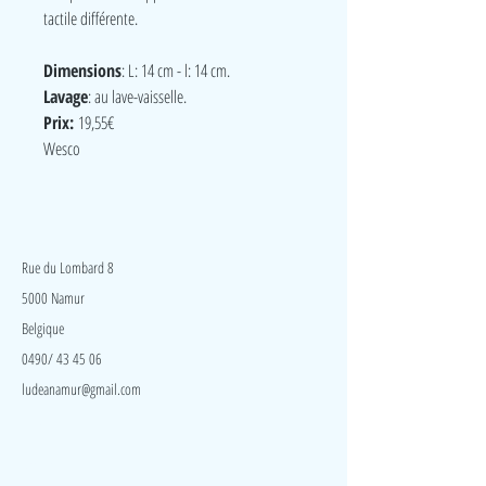
tactile différente.
Dimensions
: L: 14 cm - l: 14 cm.
Lavage
: au lave-vaisselle.
Prix:
19,55€
Wesco
LudeA
Rue du Lombard 8
5000 Namur
Belgique
0490/ 43 45 06
ludeanamur@gmail.com
Visite
Accueil