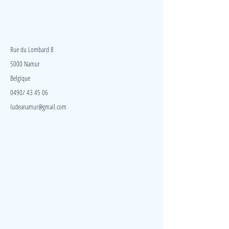
Il y a quoi au menu ce soir ? Un délicieux poisson ou
une bonne baguette. Tout dépend de ce que votre
enfant met dans son panier pendant les courses.
LudeA
Favorise les jeux de rôle qui permettent aux enfants
de développer leur sociabilité en imitant les adultes
Rue du Lombard 8
et en inventant leurs propres rôles.
5000 Namur
Belgique
0490/ 43 45 06
ludeanamur@gmail.com
Visite
Accueil
A propos
Contact
Politique de confidentialité
Réseaux
Facebook