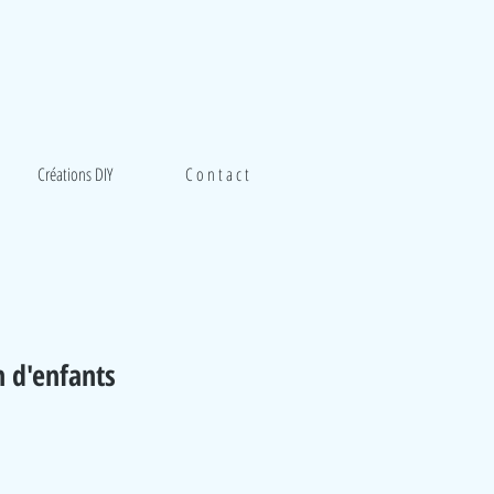
Créations DIY
C o n t a c t
n d'enfants