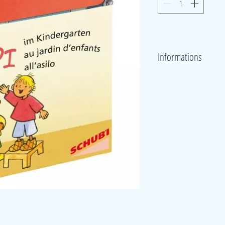
Informations
Jeu de 24 séries de 5 images r
Ces cartes permettent d’enrich
compétences langagières, conso
librement, penser de manière 