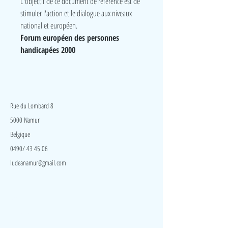
L'objectif de ce document de référence est de
stimuler l'action et le dialogue aux niveaux
national et européen.
Forum européen des personnes
handicapées 2000
LudeA
Rue du Lombard 8
5000 Namur
Belgique
0490/ 43 45 06
ludeanamur@gmail.com
Visite
Accueil
A propos
Contact