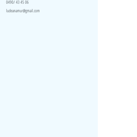
0490/ 43 45 06
ludeanamur@gmail.com
Visite
Accueil
A propos
Contact
Politique de confidentialité
Réseaux
Facebook