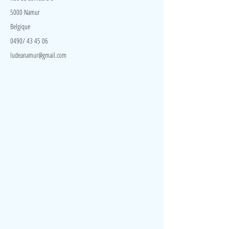
5000 Namur
Belgique
0490/ 43 45 06
ludeanamur@gmail.com
Visite
Accueil
A propos
Contact
Politique de confidentialité
Réseaux
Facebook