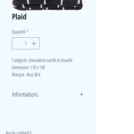
Plaid
Quantité
*
Catégorie: stimulation tactile et visuelle
Dimension: 170 x 130
Marque : Ikea 30 €
Informations
Ce plaid en coton est épais et tient agréablement
chaud et sécurise votre enfant. Les deux côtés du
plaid ont des motifs de couleurs inversées. Les
LudeA
constrastes marqués sont bien visibles par le bébé.
Rue du Lombard 8