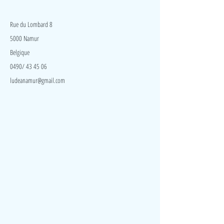
boucles, bouton, lacets, boutons-pression et
LudeA
fermeture à glissière. Il aide l’enfant à s’habiller par
lui-même. C’est idéal pour pratiquer l’acquisition
Rue du Lombard 8
d’aptitudes motrices de précision.
5000 Namur
Belgique
0490/ 43 45 06
ludeanamur@gmail.com
Visite
Accueil
A propos
Contact
Politique de confidentialité
Réseaux
Facebook