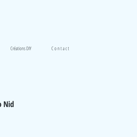
Créations DIY
C o n t a c t
 Nid