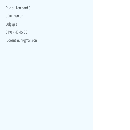
Rue du Lombard 8
5000 Namur
Belgique
0490/ 43 45 06
ludeanamur@gmail.com
Visite
Accueil
A propos
Contact
Politique de confidentialité
Réseaux
Facebook